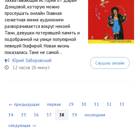
захватывающая история от Дарьи
Донцовой, которую можно
прослушать онлайн. Главная
сюжетная линия аудиокниги
разворачивается вокруг некоей
Тани, девушки потерявшей память и
подобранной на улице популярной
певицей Глафирой. Новая жизнь
показалась Тане не самой...
Юрий Заборовский
Слушать онлайн
12 часов 26 минут
← предыдущая
первая
29
30
31
32
33
34
35
36
37
38
39
последняя
следующая →