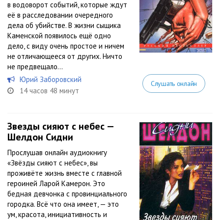
в водоворот событий, которые ждут
её в расследовании очередного
дела об убийстве. В жизни сыщика
Каменской появилось ещё одно
дело, с виду очень простое и ничем
не отличающееся от других. Ничто
не предвещало...
Юрий Заборовский
Слушать онлайн
14 часов 48 минут
Звезды сияют с небес —
Шелдон Сидни
Прослушав онлайн аудиокнигу
«Звёзды сияют с небес», вы
проживёте жизнь вместе с главной
героиней Ларой Камерон. Это
бедная девчонка с провинциального
городка. Всё что она имеет, — это
ум, красота, инициативность и