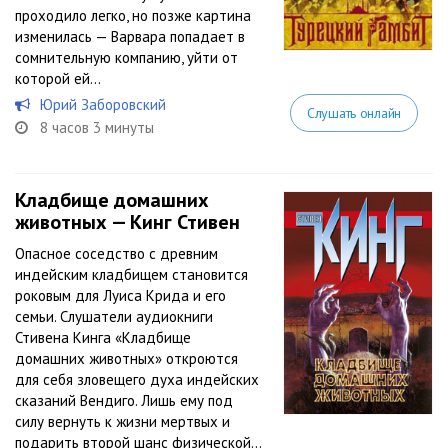
проходило легко, но позже картина
изменилась — Варвара попадает в
сомнительную компанию, уйти от
которой ей...
Юрий Заборовский
Слушать онлайн
8 часов 3 минуты
Кладбище домашних
животных — Кинг Стивен
Опасное соседство с древним
индейским кладбищем становится
роковым для Луиса Крида и его
семьи. Слушатели аудиокниги
Стивена Кинга «Кладбище
домашних животных» откроются
для себя зловещего духа индейских
сказаний Вендиго. Лишь ему под
силу вернуть к жизни мертвых и
подарить второй шанс физической...