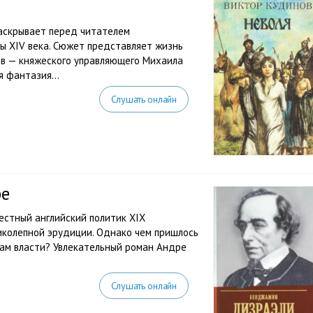
аскрывает перед читателем
ы XIV века. Сюжет представляет жизнь
ов — княжеского управляющего Михаила
 фантазия...
Слушать онлайн
ре
естный английский политик XIX
ликолепной эрудиции. Однако чем пришлось
нам власти? Увлекательный роман Андре
Слушать онлайн