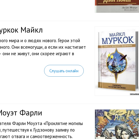
уркок Майкл
ого мира и о людях нового. Герои этой
много. Они всемогущи, а если их настигает
— они не живут, они скорее играют в
Слушать онлайн
Моуэт Фарли
исателя Фарли Моуэта «Проклятие могилы
 путешествуя к Гудзонову заливу по
огают отвага и самоотверженность.