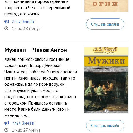
для понимания мировоззрения и
творчества Чехова в переломный
период его жизни.
Илья Змеев
Слушать онлайн
1 час 38 минут
Мужики — Чехов Антон
Лакей при московской гостинице
«Славянский Базар», Николай
Чикильдеев, заболел. У него онемели
ноги и изменилась походка, так что
однажды, идя по коридору, он
споткнулся и упал вместе с
подносом, на котором была ветчина
с горошком. Пришлось оставить
место. Какие были деньги, свои и
женины, он...
Илья Змеев
Слушать онлайн
1 час 27 минут