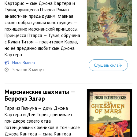
Карторис — сын Джона Картера и
Тувия, принцесса Птарса. Роман
аналогичен предыдущим: главная
сюжетообразующая конструкция —
похищение марсианской принцессы.
Принцесса Птарса — Тувия, обручена
с Кулан Титом — правителем Каола,
но её преданно любит сын Джона
Картера...
Илья Змеев
Слушать онлайн
5 часов 8 минут
Марсианские шахматы —
Берроуз Эдгар
Тара из Гелиума — дочь Джона
Картера и Деи Торис, принимает
при дворе своего отца
потенциальных женихов, в том числе
Джора Кантоса — сына Кантоса