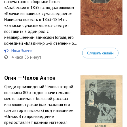
напечатано в сборнике Гоголя
«Арабески» в 1835 г.с подзаголовком
«Клочки из записок сумасшедшего».
Написана повесть в 1833-1834 гг.
«Записки сумасшедшего» следует
поставить в один ряд с
незавершенным замыслом Гоголя, его
комедией «Владимир 3-й степени» о...
Илья Змеев
Слушать онлайн
4 часа 56 минут
Огни — Чехов Антон
Среди произведений Чехова второй
половины 80-х годов значительное
место занимает большой рассказ
или «повестушка» (как называл его
сам автор в письмах) под названием
«Огни». Это произведение
предоставляет важный материал