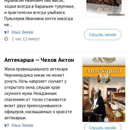
Афанасий Иванович был высок,
ходил всегда в бараньем тулупчике,
и практически всегда улыбался.
Пульхерия Ивановна почти никогда
не...
Илья Змеев
Слушать онлайн
1 час 12 минут
Аптекарша — Чехов Антон
Жена провинциального аптекаря
Черномордика никак не может
уснуть. Ночь напролет скучает у
открытого окна, слушая храп
скучного мужа. Нежданным
спасением от тоски становится
визит двух припозднившихся
офицеров, наслышанных о красоте
аптекарши.
Илья Змеев
Слушать онлайн