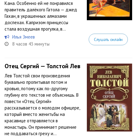
Кана. Особенно ей не понравился
правитель далёкого Гатола — джед
Гахан, в украшенных алмазами
доспехах. Капризом принцессы
стала воздушная прогулка, в...
Илья Змеев
Слушать онлайн
8 часов 43 минуты
Отец Сергий — Толстой Лев
Лев Толстой свои произведения
буквально пропитывал потом и
кровью, потому как по-другому
глубину его текстов не объяснишь. В
повести «Отец Сергий»
рассказывается о молодом офицере,
который вместо женитьбы на
красавице отправляется в
монастырь. Он принимает решение
не поддаваться греху и...