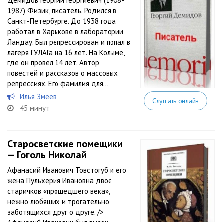
Демидов Георгий Георгиевич (1908-
1987) Физик, писатель. Родился в
Санкт-Петербурге. До 1938 года
работал в Харькове в лаборатории
Ландау. Был репрессирован и попал в
лагеря ГУЛАГа на 16 лет. На Колыме,
где он провел 14 лет. Автор
повестей и рассказов о массовых
репрессиях. Его фамилия для...
Илья Змеев
Слушать онлайн
45 минут
Старосветские помещики
— Гоголь Николай
Афанасий Иванович Товстогуб и его
жена Пульхерия Ивановна двое
старичков «прошедшего века»,
нежно любящих и трогательно
заботящихся друг о друге. />