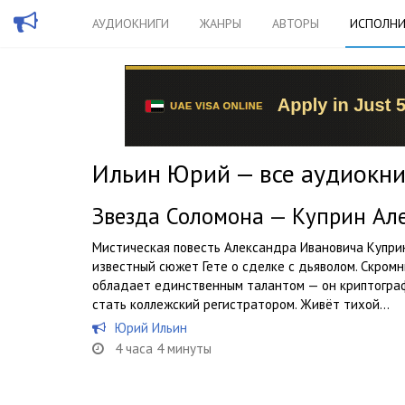
АУДИОКНИГИ
ЖАНРЫ
АВТОРЫ
ИСПОЛНИ
Ильин Юрий — все аудиокни
Звезда Соломона — Куприн Ал
Мистическая повесть Александра Ивановича Куприн
известный сюжет Гете о сделке с дьяволом. Скром
обладает единственным талантом — он криптограф
стать коллежский регистратором. Живёт тихой...
Юрий Ильин
4 часа 4 минуты