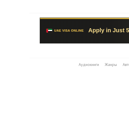
Аудиокниги
Жанры
Ав