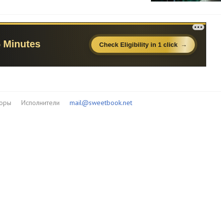
торы
Исполнители
mail@sweetbook.net