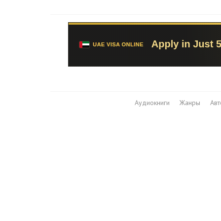
Аудиокниги
Жанры
Ав