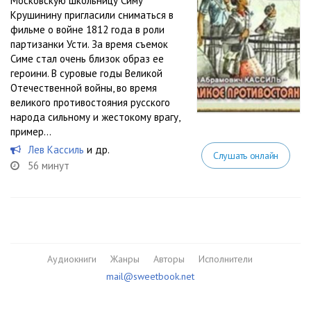
Московскую школьницу Симу
Крушинину пригласили сниматься в
фильме о войне 1812 года в роли
партизанки Усти. За время съемок
Симе стал очень близок образ ее
героини. В суровые годы Великой
Отечественной войны, во время
великого противостояния русского
народа сильному и жестокому врагу,
пример...
Лев Кассиль
и др.
Слушать онлайн
56 минут
Аудиокниги
Жанры
Авторы
Исполнители
mail@sweetbook.net