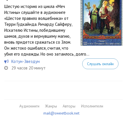
Шестую историю из цикла «Меч
Истины» слушайте в аудиокниге
«Шестое правило волшебника» от
Терри Гудкайнда. Ричарду Сайферу,
Искателю Истины, победившему
шимов, духов и вернувшему магию,
вновь придется сражаться со Злом.
Он жестоко ошибался, считая, что
убил его однажды. Но оно затаилось, долго...
Котун-Звездун
Слушать онлайн
29 часов 20 минут
Аудиокниги
Жанры
Авторы
Исполнители
mail@sweetbook.net