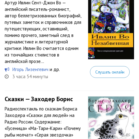
Артур Ивлин Сент-Джон Во —
английский писатель-романист,
автор беллетризованных биографий,
путевых заметок и справочников для
путешествующих, оставивший,
помимо прочего, заметный след в
журналистике и литературной
критике. Ивлин Во считается одним
из тончайших стилистов в
английской прозе...
Игорь Лизенгевич
и др.
Слушать онлайн
3 часа 54 минуты
Сказки — Заходер Борис
Радиоспектакль по сказкам Бориса
Заходера «Сказки для людей» на
Радио России. Содержание:
«Гусеница» «Ма-Тари-Кари» «Почему
рыбы молчат» «Серая звездочка»