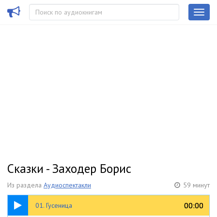
Сказки - Заходер Борис
Из раздела
Аудиоспектакли
59 минут
18:51
00:00
00:00
01. Гусеница