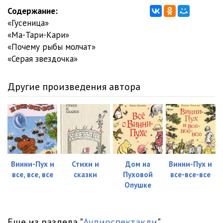
Содержание:
«Гусеница»
«Ма-Тари-Кари»
«Почему рыбы молчат»
«Серая звездочка»
Другие произведения автора
Винни-Пух и
Стихи и
Дом на
Винни-Пух и
все, все, все
сказки
Пуховой
все-все-все
Опушке
Еще из раздела "
Аудиоспектакли
"