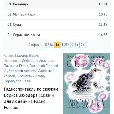
01. Гусеница
18:51
02. Ма-Тари-Кари
10:35
03. Судак
13:39
04. Серая звездочка
16:26
Скорость
0.75x
1x
1.25x
1.5x
2x
Автор:
Заходер Борис
Исполняют:
Лебедева Анастасия
,
Плаксина Елена
,
Волоцкий Евгений
,
Дубровский Алексей
,
Ланбамин
Сергей
,
Лизенгевич Игорь
,
Перегудов Лева
Радиоспектакль по сказкам
Бориса Заходера «Сказки
для людей» на Радио
России.