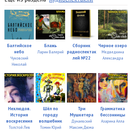
Балтийское
Блажь
Сборник
Черное озеро
небо
радиоспектак
Ларин Валерий
Медведкина
лей №22
Чуковский
Александра
Николай
Нехлюдов.
Шёл по
Три
Грамматика
История
городу
Мушкетера
бессонницы
воскресения
волшебник
Дунаевский
Азарина Алла
Толстой Лев
Томин Юрий
Максим,Дюма