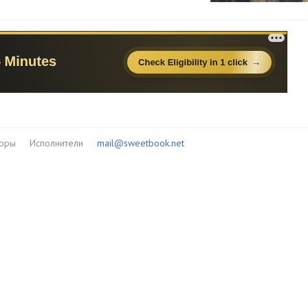
торы
Исполнители
mail@sweetbook.net