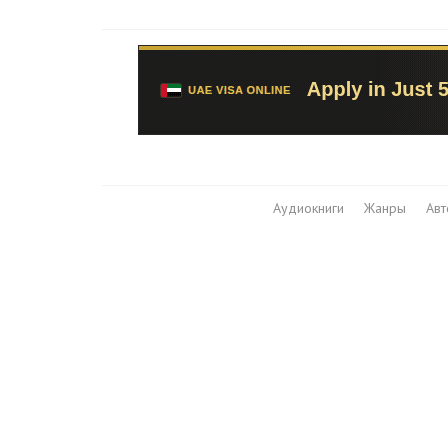
Аудиокниги
Жанры
Ав