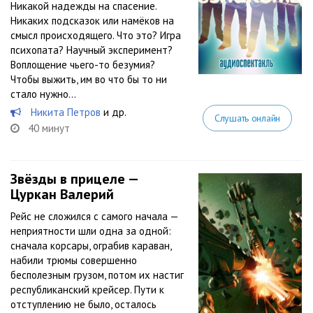
Никакой надежды на спасение.
Никаких подсказок или намёков на
смысл происходящего. Что это? Игра
психопата? Научный эксперимент?
Воплощение чьего-то безумия?
Чтобы выжить, им во что бы то ни
стало нужно...
Никита Петров
и др.
Слушать онлайн
40 минут
Звёзды в прицеле —
Цуркан Валерий
Рейс не сложился с самого начала —
неприятности шли одна за одной:
сначала корсары, ограбив караван,
набили трюмы совершенно
бесполезным грузом, потом их настиг
республиканский крейсер. Пути к
отступлению не было, осталось