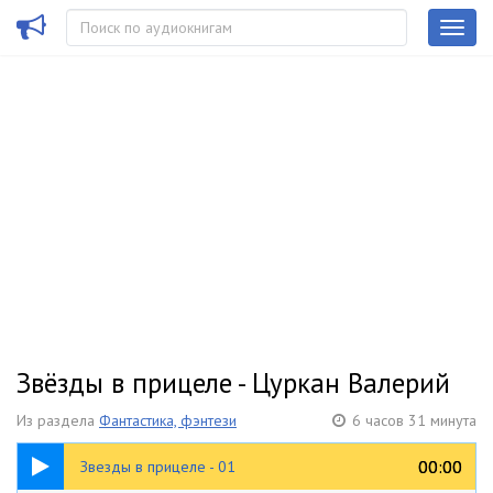
Звёзды в прицеле - Цуркан Валерий
Из раздела
Фантастика, фэнтези
6 часов 31 минута
23:29
00:00
00:00
Звезды в прицеле - 01