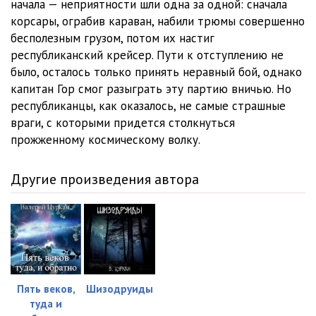
начала — неприятности шли одна за одной: сначала
Звезды в прицеле - 12
17:45
корсары, ограбив караван, набили трюмы совершенно
Звезды в прицеле - 13
17:56
бесполезным грузом, потом их настиг
республиканский крейсер. Пути к отступлению не
Звезды в прицеле - 14
20:05
было, осталось только принять неравный бой, однако
капитан Гор смог разыграть эту партию вничью. Но
Звезды в прицеле - 15
18:10
республиканцы, как оказалось, не самые страшные
Звезды в прицеле - 16
16:49
враги, с которыми придется столкнуться
прожженному космическому волку.
Звезды в прицеле - 17
18:22
Звезды в прицеле - 18
09:06
Другие произведения автора
Звезды в прицеле - 19
15:16
Звезды в прицеле - 20
17:17
Звезды в прицеле - 21
17:11
Звезды в прицеле - 22
19:12
Пять веков,
Шизодруиды
туда и