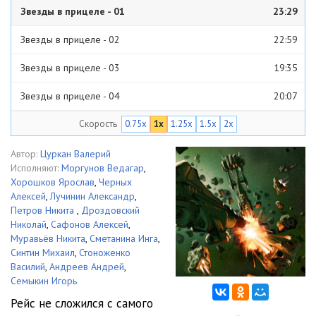
Звезды в прицеле - 01
23:29
Звезды в прицеле - 02
22:59
Звезды в прицеле - 03
19:35
Звезды в прицеле - 04
20:07
Скорость
0.75x
1x
1.25x
1.5x
2x
Звезды в прицеле - 05
18:32
Звезды в прицеле - 06
17:37
Автор:
Цуркан Валерий
Исполняют:
Моргунов Ведагар
,
Звезды в прицеле - 07
16:56
Хорошков Ярослав
,
Черных
Алексей
,
Лучинин Александр
,
Звезды в прицеле - 08
15:48
Петров Никита
,
Дроздовский
Николай
,
Сафонов Алексей
,
Звезды в прицеле - 09
15:40
Муравьёв Никита
,
Сметанина Инга
,
Синтин Михаил
,
Стоноженко
Звезды в прицеле - 10
18:16
Василий
,
Андреев Андрей
,
Семыкин Игорь
Звезды в прицеле - 11
15:41
Рейс не сложился с самого