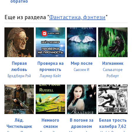
обратно
Еще из раздела "
Фантастика, фэнтези
"
Первая
Проверка на
Мир после
Изгнанник
любовь
прочность
Сьюзен И
Сальваторе
Брэдбери Рэй
Лаумер Кейт
Роберт
Лёд.
Немного
В погоне за
Белая трость
Чистильщик
смазки
драконом
калибра 7,62