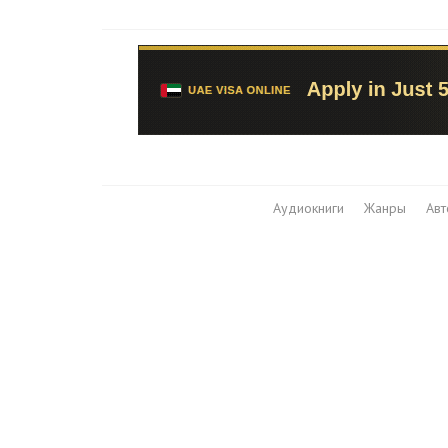
Аудиокниги
Жанры
Ав