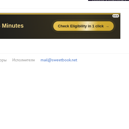
торы
Исполнители
mail@sweetbook.net