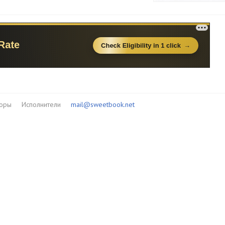
торы
Исполнители
mail@sweetbook.net