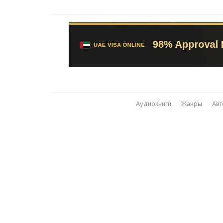
Аудиокниги
Жанры
Ав