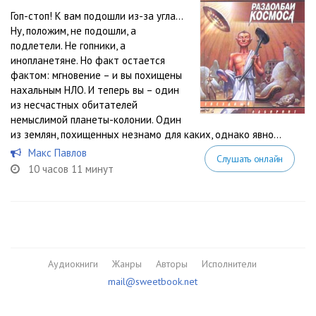
Гоп-стоп! К вам подошли из-за угла…
Ну, положим, не подошли, а
подлетели. Не гопники, а
инопланетяне. Но факт остается
фактом: мгновение – и вы похищены
нахальным НЛО. И теперь вы – один
из несчастных обитателей
немыслимой планеты-колонии. Один
из землян, похищенных незнамо для каких, однако явно...
Макс Павлов
Слушать онлайн
10 часов 11 минут
Аудиокниги
Жанры
Авторы
Исполнители
mail@sweetbook.net