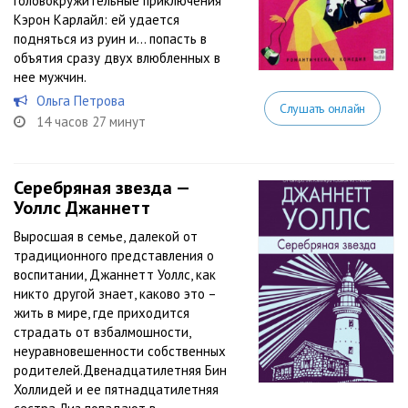
головокружительные приключения
Кэрон Карлайл: ей удается
подняться из руин и… попасть в
объятия сразу двух влюбленных в
нее мужчин.
Ольга Петрова
Слушать онлайн
14 часов 27 минут
Серебряная звезда —
Уоллс Джаннетт
Выросшая в семье, далекой от
традиционного представления о
воспитании, Джаннетт Уоллс, как
никто другой знает, каково это –
жить в мире, где приходится
страдать от взбалмошности,
неуравновешенности собственных
родителей.Двенадцатилетняя Бин
Холлидей и ее пятнадцатилетняя