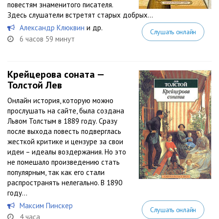
повестям знаменитого писателя.
Здесь слушатели встретят старых добрых...
Александр Клюквин
и др.
Слушать онлайн
6 часов 59 минут
Крейцерова соната —
Толстой Лев
Онлайн история, которую можно
прослушать на сайте, была создана
Львом Толстым в 1889 году. Сразу
после выхода повесть подверглась
жесткой критике и цензуре за свои
идеи – идеалы воздержания. Но это
не помешало произведению стать
популярным, так как его стали
распространять нелегально. В 1890
году...
Максим Пинскер
Слушать онлайн
4 часа