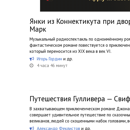
Янки из Коннектикута при дво
Марк
Музыкальный радиоспектакль по одноимённому ром
фантастическом романе повествуется о приключен
который переносится из ХІХ века в век VІ.
Игорь Гордин
и др.
4 часа 46 минут
Путешествия Гулливера — Сви
В захватывающем приключенческом романе Джонат
совершает удивительное путешествие по сказочным
великанов, людей со скошенными набок головами, 
Александр Феклистов
и др.