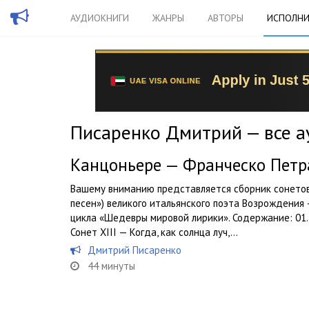
АУДИОКНИГИ
ЖАНРЫ
АВТОРЫ
ИСПОЛНИ
Писаренко Дмитрий — все а
Канцоньере — Франческо Петр
Вашему вниманию представляется сборник сонетов 
песен») великого итальянского поэта Возрождения
цикла «Шедевры мировой лирики». Содержание: 01. С
Сонет XIII — Когда, как солнца луч,...
Дмитрий Писаренко
44 минуты