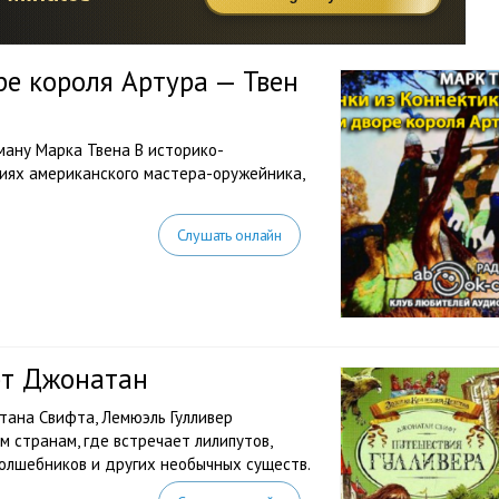
ре короля Артура — Твен
ану Марка Твена В историко-
иях американского мастера-оружейника,
Слушать онлайн
фт Джонатан
ана Свифта, Лемюэль Гулливер
 странам, где встречает лилипутов,
волшебников и других необычных существ.