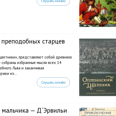
Слушать онлайн
я преподобных старцев
«цветники», представляют собой древнюю
е собраны избранные мысли всех 14
обного Льва и заканчивая
ржки из...
Слушать онлайн
 мальчика — Д`Эрвильи