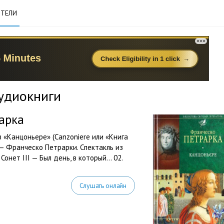
ТЕЛИ
удиокниги
арка
«Канцоньере» (Canzoniere или «Книга
 — Франческо Петрарки. Спектакль из
онет III — Был день, в который… 02.
Слушать онлайн