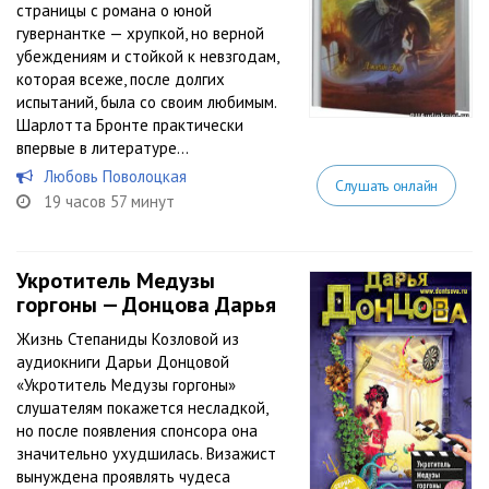
страницы с романа о юной
гувернантке — хрупкой, но верной
убеждениям и стойкой к невзгодам,
которая всеже, после долгих
испытаний, была со своим любимым.
Шарлотта Бронте практически
впервые в литературе...
Любовь Поволоцкая
Слушать онлайн
19 часов 57 минут
Укротитель Медузы
горгоны — Донцова Дарья
Жизнь Степаниды Козловой из
аудиокниги Дарьи Донцовой
«Укротитель Медузы горгоны»
слушателям покажется несладкой,
но после появления спонсора она
значительно ухудшилась. Визажист
вынуждена проявлять чудеса