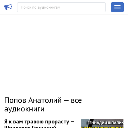
Попов Анатолий — все
аудиокниги
Я к вам травою прорасту —
Шпаликов Геннадий