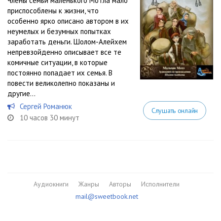
Члены семьи маленького Мотла мало
приспособлены к жизни, что
особенно ярко описано автором в их
неумелых и безумных попытках
заработать деньги. Шолом-Алейхем
непревзойденно описывает все те
комичные ситуации, в которые
постоянно попадает их семья. В
повести великолепно показаны и
другие...
Сергей Романюк
Слушать онлайн
10 часов 30 минут
Аудиокниги
Жанры
Авторы
Исполнители
mail@sweetbook.net