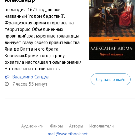
Голландия. 1672 год, позже
названный “годом бедствий”.
Французская армия вторглась на
территорию Объединенных
провинций, разъяренные голландцы
линчует главу своего правительства
Яна де Витта и его брата
Корнелия.Кроме того, страну
охватила настоящая тюльпаномания.
На тюльпанах наживаются...
Владимир Сандул
Слушать онлайн
7 часов 55 минут
Аудиокниги
Жанры
Авторы
Исполнители
mail@sweetbook.net