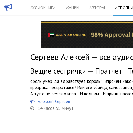
АУДИОКНИГИ
ЖАНРЫ
АВТОРЫ
ИСПОЛНИ
Сергеев Алексей — все ауди
Вещие сестрички — Пратчетт Т
ороль умер, да здравствует король!.. Впрочем, како
призрака превратился? Или его убийца, самозванец
А тут ещё земля ожила… И ведьмы… И принц-насл
Алексей Сергеев
14 часов 55 минут