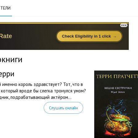
ТЕЛИ
окниги
ерри
й именно король здравствует? Тот, что в
, который вроде бы слегка тронулся умом?
едник, подрабатывающий актёром…
Слушать онлайн