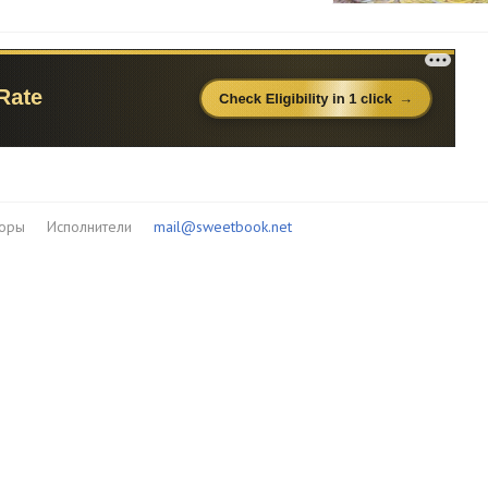
торы
Исполнители
mail@sweetbook.net