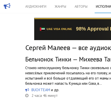
АУДИОКНИГИ
ЖАНРЫ
АВТОРЫ
ИСПОЛНИ
Сергей Малеев — все аудио
Бельчонок Тинки — Михеева Т
Стоило непослушному бельчонку Тинки своевольно о
невесёлых приключений посыпалось на его голову, и
испытаний и всё больше отдаляющий его от мамы и 
бельчонка может напасть Куница или Сова, в...
BUCH’TEAM
и др.
2 часа 46 минут