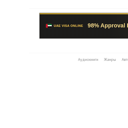
Аудиокниги
Жанры
Ав