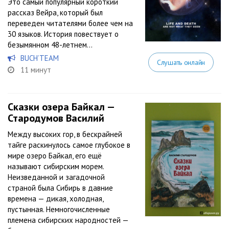
Это самый популярный короткий
рассказ Вейра, который был
переведен читателями более чем на
30 языков. История повествует о
безымянном 48-летнем...
BUCH’TEAM
Слушать онлайн
11 минут
Сказки озера Байкал —
Стародумов Василий
Между высоких гор, в бескрайней
тайге раскинулось самое глубокое в
мире озеро Байкал, его ещё
называют сибирским морем.
Неизведанной и загадочной
страной была Сибирь в давние
времена — дикая, холодная,
пустынная. Немногочисленные
племена сибирских народностей —