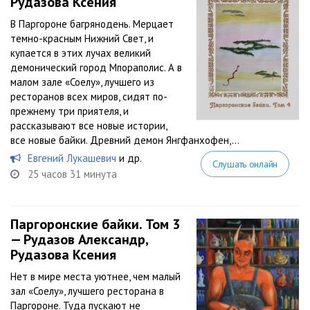
Рудазова Ксения
В Паргороне багрянодень. Мерцает
темно-красным Нижний Свет, и
купается в этих лучах великий
демонический город Мпораполис. А в
малом зале «Соелу», лучшего из
ресторанов всех миров, сидят по-
прежнему три приятеля, и
рассказывают все новые истории,
все новые байки. Древний демон Янгфанхофен,...
Евгений Лукашевич
и др.
Слушать онлайн
25 часов 31 минута
Паргоронские байки. Том 3
— Рудазов Александр,
Рудазова Ксения
Нет в мире места уютнее, чем малый
зал «Соелу», лучшего ресторана в
Паргороне. Туда пускают не