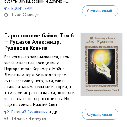
буряты, якуты, эвенки и другие —...
BUCH’TEAM
Слушать онлайн
1 час 27 минут
Паргоронские байки. Том 6
— Рудазов Александр,
Рудазова Ксения
Все когда-то заканчивается, в том
числе и веселые посиделки у
Паргоронского Корчмаря. Майно
Дегатти и лорд Бельзедор трое
суток гостили у него, пили, ели и
слушали занимательные истории, а
то и сами их рассказывали, но пора и
честь знать, пора расходиться. Но
еще не сейчас. Нижний Свет...
Евгений Лукашевич
и др.
Слушать онлайн
14 часов 4 минуты