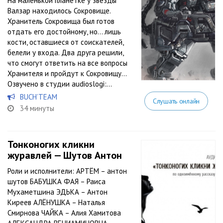
На маленькой планетке у звезды
Валзар находилось Сокровище.
Хранитель Сокровища был готов
отдать его достойному, но… лишь
кости, оставшиеся от соискателей,
белели у входа. Два друга решили,
что смогут ответить на все вопросы
Хранителя и пройдут к Сокровищу…
Озвучено в студии audioslogi:...
BUCH’TEAM
Слушать онлайн
34 минуты
Тонконогих кликни
журавлей — Шутов Антон
Роли и исполнители: АРТЁМ – антон
шутов БАБУШКА ФАЯ – Раиса
Мухаметшина ЭДЬКА – Антон
Киреев АЛЁНУШКА – Наталья
Смирнова ЧАЙКА – Алия Хамитова