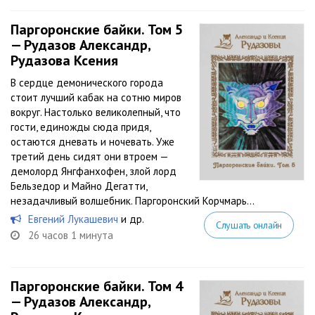
Паргоронские байки. Том 5
— Рудазов Александр,
Рудазова Ксения
В сердце демонического города
стоит лучший кабак на сотню миров
вокруг. Настолько великолепный, что
гости, единожды сюда придя,
остаются дневать и ночевать. Уже
третий день сидят они втроем —
демолорд Янгфанхофен, злой лорд
Бельзедор и Майно Дегатти,
незадачливый волшебник. Паргоронский Корчмарь...
Евгений Лукашевич
и др.
Слушать онлайн
26 часов 1 минута
Паргоронские байки. Том 4
— Рудазов Александр,