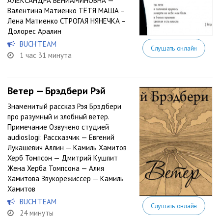
АЛЕКСАНДРА ВЕНИАМИНОВНА —
Валентина Матиенко ТЁТЯ МАША –
Лена Матиенко СТРОГАЯ НЯНЕЧКА –
Долорес Аралин
BUCH’TEAM
Слушать онлайн
1 час 31 минута
Ветер — Брэдбери Рэй
Знаменитый рассказ Рэя Брэдбери
про разумный и злобный ветер.
Примечание Озвучено студией
audioslogi: Рассказчик — Евгений
Лукашевич Аллин — Камиль Хамитов
Херб Томпсон — Дмитрий Кушпит
Жена Херба Томпсона — Алия
Хамитова Звукорежиссер — Камиль
Хамитов
BUCH’TEAM
Слушать онлайн
24 минуты