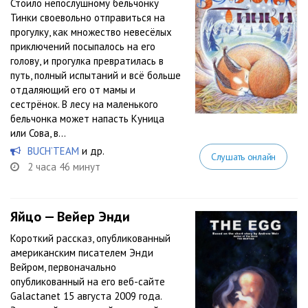
Стоило непослушному бельчонку
Тинки своевольно отправиться на
прогулку, как множество невесёлых
приключений посыпалось на его
голову, и прогулка превратилась в
путь, полный испытаний и всё больше
отдаляющий его от мамы и
сестрёнок. В лесу на маленького
бельчонка может напасть Куница
или Сова, в...
BUCH’TEAM
и др.
Слушать онлайн
2 часа 46 минут
Яйцо — Вейер Энди
Короткий рассказ, опубликованный
американским писателем Энди
Вейром, первоначально
опубликованный на его веб-сайте
Galactanet 15 августа 2009 года.