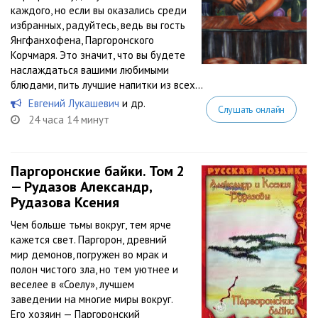
каждого, но если вы оказались среди
избранных, радуйтесь, ведь вы гость
Янгфанхофена, Паргоронского
Корчмаря. Это значит, что вы будете
наслаждаться вашими любимыми
блюдами, пить лучшие напитки из всех...
Евгений Лукашевич
и др.
Слушать онлайн
24 часа 14 минут
Паргоронские байки. Том 2
— Рудазов Александр,
Рудазова Ксения
Чем больше тьмы вокруг, тем ярче
кажется свет. Паргорон, древний
мир демонов, погружен во мрак и
полон чистого зла, но тем уютнее и
веселее в «Соелу», лучшем
заведении на многие миры вокруг.
Его хозяин — Паргоронский