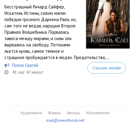
Бесстрашный Ричард Сайфер,
Искатель Истины, силою магии
победил грозного Даркена Рала, но,
сам того не ведая, нарушил Второе
Правило Волшебника. Порвалась
завеса между мирами, и силы зла
вырвались на свободу. Потоками
льется кровь, самое темное и
страшное пробуждается в людях. Предательства,...
Попов Сергей
Слушать онлайн
41 час 47 минут
Аудиокниги
Жанры
Авторы
Исполнители
mail@sweetbook.net