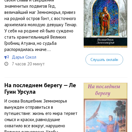
знаменитых подвигов Гед,
величайший маг Земноморья, привез
на родной остров Гонт, с восточного
архипелага молодую девушку Тенар.
У себя на родине ей было суждено
стать хранительницей Великих
Гробниц Атуана, но судьба
распорядилась иначе....
Дарья Сокол
Слушать онлайн
7 часов 20 минут
На последнем берегу — Ле
Гуин Урсула
И снова Волшебник Земноморья
вынужден отправиться в
путешествие: жизнь его мира теряет
смысл и краски, равнодушие
охватило все вокруг, нарушено
Великое равновесие. Чтобы