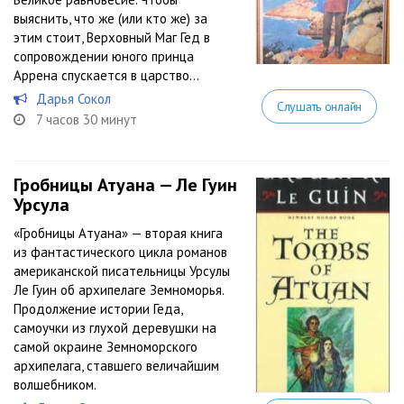
выяснить, что же (или кто же) за
этим стоит, Верховный Маг Гед в
сопровождении юного принца
Аррена спускается в царство...
Дарья Сокол
Слушать онлайн
7 часов 30 минут
Гробницы Атуана — Ле Гуин
Урсула
«Гробницы Атуана» — вторая книга
из фантастического цикла романов
американской писательницы Урсулы
Ле Гуин об архипелаге Земноморья.
Продолжение истории Геда,
самоучки из глухой деревушки на
самой окраине Земноморского
архипелага, ставшего величайшим
волшебником.