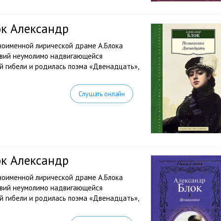
ок Александр
ноименной лирической драме А.Блока
твий неумолимо надвигающейся
й гибели и родилась поэма «Двенадцать»,
Слушать онлайн
ок Александр
ноименной лирической драме А.Блока
твий неумолимо надвигающейся
й гибели и родилась поэма «Двенадцать»,