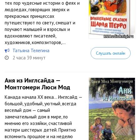
тех пор чудесные истории о феях и
людоедах, говорящих зверях и
прекрасных принцессах
путешествуют по свету, смешат и
поучают малышей и взрослых и
вдохновляют писателей,
художников, композиторов,...
Татьяна Телегина
Слушать онлайн
2 часа 39 минут
Аня из Инглсайда —
Монтгомери Люси Мод
Канада начала XX века… Инглсайд —
большой, удобный, уютный, всегда
веселый дом — самый
замечательный дом в мире, по
мнению его хозяйки, счастливой
матери шестерых детей. Приятно
вспомнить прошлое и на неделю