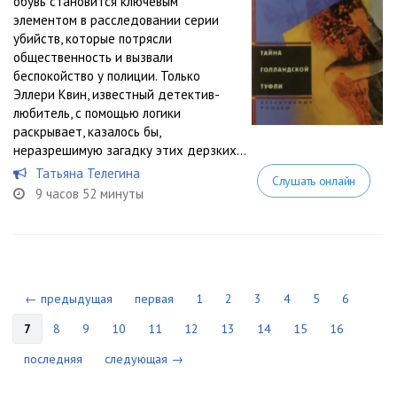
обувь становится ключевым
элементом в расследовании серии
убийств, которые потрясли
общественность и вызвали
беспокойство у полиции. Только
Эллери Квин, известный детектив-
любитель, с помощью логики
раскрывает, казалось бы,
неразрешимую загадку этих дерзких...
Татьяна Телегина
Слушать онлайн
9 часов 52 минуты
← предыдущая
первая
1
2
3
4
5
6
7
8
9
10
11
12
13
14
15
16
последняя
следующая →