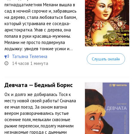
пятнадцатилетняя Мелани вышла в
сад в ночной сорочке и, забравшись
на дерево, стала любоваться балом,
который устраивала ее соседка-
аристократка. Упав с дерева, она
попала в руки красавца-мужчины.
Мелани не просто подвернула
лодыжку: увидев тонкие усики и...
Татьяна Телегина
Слушать онлайн
14 часов 1 минута
Девчата — Бедный Борис
Ох и долго же добиралась Тося к
месту новой своей работы! Сначала
ее мчал поезд. За окном вагона
веером разворачивались пустые
осенние поля, мелькали сквозные
рыжие перелески, подолгу маячили
незнакомые города с дымными