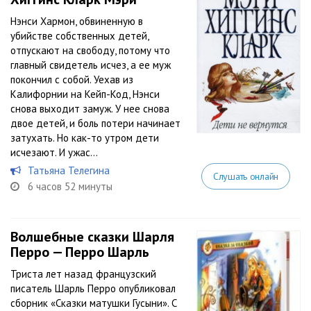
Нэнси Хармон, обвиненную в
убийстве собственных детей,
отпускают на свободу, потому что
главный свидетель исчез, а ее муж
покончил с собой. Уехав из
Калифорнии на Кейп-Код, Нэнси
снова выходит замуж. У нее снова
двое детей, и боль потери начинает
затухать. Но как-то утром дети
исчезают. И ужас...
Татьяна Телегина
Слушать онлайн
6 часов 52 минуты
Волшебные сказки Шарля
Перро — Перро Шарль
Триста лет назад французский
писатель Шарль Перро опубликовал
сборник «Сказки матушки Гусыни». С