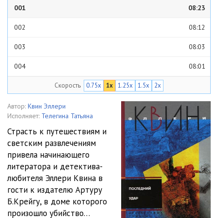
001
08:23
002
08:12
003
08:03
004
08:01
Скорость
0.75x
1x
1.25x
1.5x
2x
005
08:15
006
08:06
Автор:
Квин Эллери
Исполняет:
Телегина Татьяна
007
02:38
Страсть к путешествиям и
светским развлечениям
008
08:43
привела начинающего
009
08:14
литератора и детектива-
любителя Эллери Квина в
010
08:06
гости к издателю Артуру
Б.Крейгу, в доме которого
011
08:08
произошло убийство…