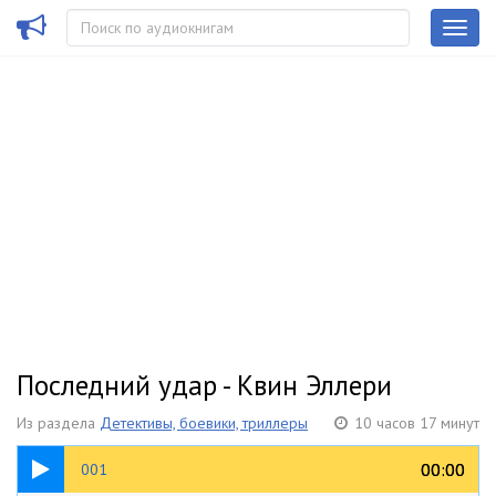
Последний удар - Квин Эллери
Из раздела
Детективы, боевики, триллеры
10 часов 17 минут
08:23
00:00
00:00
001