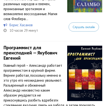
различных народов и племен,
пронизанные эротизмом и
великолепно воссозданные. Магия
слов Флобера...
Борис Хасанов
Слушать онлайн
10 часов 29 минут
Программист для
преисподней — Якубович
Евгений
Главный герой – Александр работает
программистом в крупной фирме.
Вернее работал, поскольку именно в
это утро его неожиданно увольняют.
Разъяренный и обиженный
Александр неизвестно каким
образом умудряется не
прикоснувшись разбить вдребезги
стеклянную входную дверь на работе, а затем проколоть...