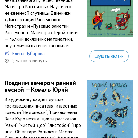
незадачливого путешественника
Магистра Рассеянных Наук и его
неизменной спутницы Единички:
«Диссертация Рассеянного
Магистра» и «Путевые заметки
Рассеянного Магистра». Герой книги
— пылкий поклонник математики,
неутомимый путешественник и...
Елена Чубарова
Слушать онлайн
9 часов 3 минуты
Поздним вечером ранней
весной — Коваль Юрий
В аудиокнигу входят лучшие
произведения писателя: известные
повести `Недопесок`, `Приключения
Васи Куролесова`, циклы рассказов
`Алый`, `Чистый Дор`, `Листобой`, `Про
них`. Об авторе Родился в Москве.