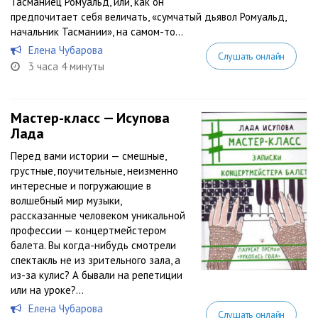
Тасманиец Ромуальд, или, как он
предпочитает себя величать, «сумчатый дьявол Ромуальд,
начальник Тасмании», на самом-то...
Елена Чубарова
Слушать онлайн
3 часа 4 минуты
Мастер-класс — Исупова
Лада
Перед вами истории — смешные,
грустные, поучительные, неизменно
интересные и погружающие в
волшебный мир музыки,
рассказанные человеком уникальной
профессии — концертмейстером
балета. Вы когда-нибудь смотрели
спектакль не из зрительного зала, а
из-за кулис? А бывали на репетиции
или на уроке?...
Елена Чубарова
Слушать онлайн