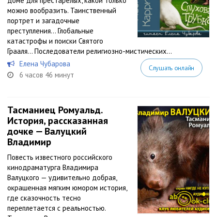
доме для престарелых, какой только
можно вообразить. Таинственный
портрет и загадочные
преступления… Глобальные
катастрофы и поиски Святого
Грааля… Последователи религиозно-мистических...
Елена Чубарова
Слушать онлайн
6 часов 46 минут
Тасманиец Ромуальд.
История, рассказанная
дочке — Валуцкий
Владимир
Повесть известного российского
кинодраматурга Владимира
Валуцкого — удивительно добрая,
окрашенная мягким юмором история,
где сказочность тесно
переплетается с реальностью.