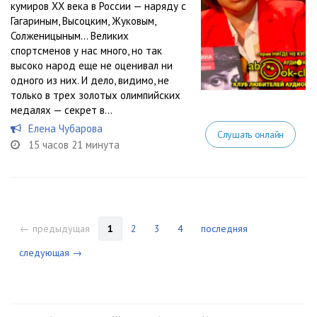
кумиров ХХ века в России — наряду с
Гагариным, Высоцким, Жуковым,
Солженицыным… Великих
спортсменов у нас много, но так
высоко народ еще не оценивал ни
одного из них. И дело, видимо, не
только в трех золотых олимпийских
медалях — секрет в...
Елена Чубарова
Слушать онлайн
15 часов 21 минута
← предыдущая
1
2
3
4
последняя
следующая →