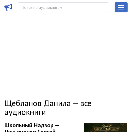
Щебланов Данила — все
аудиокниги
Школьный Надзор —
Лукьяненко Сергей,