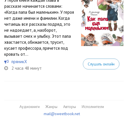
У героя книги каждая глава в
рассказе начинается словами:
«Когда папа был маленьким». У героя
нет даже имени и фамилии. Когда
читаешь все рассказы подряд, это
не надоедает, а, наоборот,
вызывает смех и улыбку. Этот папа
хвастается, обижается, трусит,
кусает профессора, прячется под
кровать от...
пряникХ
Слушать онлайн
2 часа 48 минут
Аудиокниги
Жанры
Авторы
Исполнители
mail@sweetbook.net