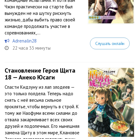
командные испытания. И хотя Ван
Чжэн практически на старте был
вынужден не на шутку рискнуть
жизнью, дабы выбить право своей
команде продолжать участие в
соревнованиях,...
Adrenalin28
Слушать онлайн
22 часа 33 минуты
Становление Героя Щита
18 — Анеко Юсаги
Спасти Кидзуну из лап злодеев —
это только полдела. Теперь надо
снять с неё весьма сильное
проклятье, чтобы вернуть в строй. К
тому же Наофуми всеми силами до
отвала закармливает всех своих
друзей и подопечных. Его нынешняя
замена Щиту в этом мире, Клановое