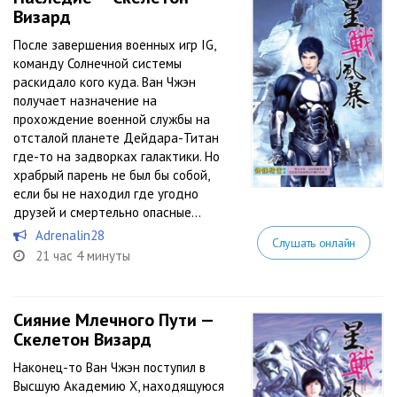
Визард
После завершения военных игр IG,
команду Солнечной системы
раскидало кого куда. Ван Чжэн
получает назначение на
прохождение военной службы на
отсталой планете Дейдара-Титан
где-то на задворках галактики. Но
храбрый парень не был бы собой,
если бы не находил где угодно
друзей и смертельно опасные...
Adrenalin28
Слушать онлайн
21 час 4 минуты
Сияние Млечного Пути —
Скелетон Визард
Наконец-то Ван Чжэн поступил в
Высшую Академию Х, находящуюся