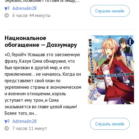
Зеркало, позволяет готовить пищу,...
Adrenalin28
Слушать онлайн
6 часов 44 минуты
Национальное
обогащение — Дозэумару
«О, Герой!» Услышав это заезженную
фразу, Казуя Сома обнаружил, что
был призван в другой мир, и его
приключение… не началось. Когда он
представляет свой план по
укреплению страны в экономическом
и военном отношении, король
уступает ему трон, и Сома
оказывается во главе целой нации!
Более того, он...
Adrenalin28
Слушать онлайн
7 часов 11 минут