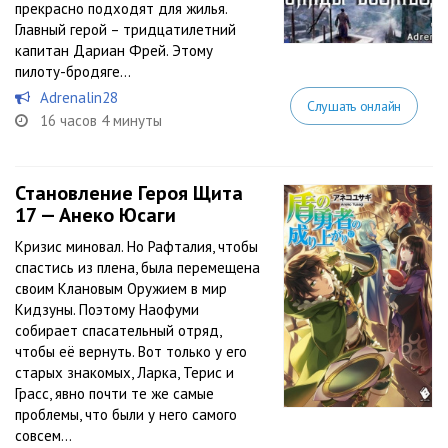
прекрасно подходят для жилья.
Главный герой – тридцатилетний
капитан Дариан Фрей. Этому
пилоту-бродяге...
Adrenalin28
Слушать онлайн
16 часов 4 минуты
Становление Героя Щита
17 — Анеко Юсаги
Кризис миновал. Но Рафталия, чтобы
спастись из плена, была перемещена
своим Клановым Оружием в мир
Кидзуны. Поэтому Наофуми
собирает спасательный отряд,
чтобы её вернуть. Вот только у его
старых знакомых, Ларка, Терис и
Грасс, явно почти те же самые
проблемы, что были у него самого
совсем...