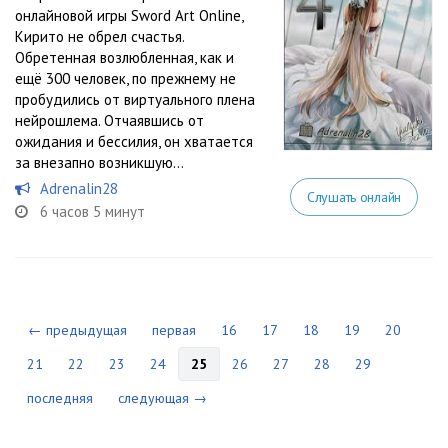
онлайновой игры Sword Art Online,
Кирито не обрел счастья.
Обретенная возлюбленная, как и
ещё 300 человек, по прежнему не
пробудились от виртуального плена
нейрошлема. Отчаявшись от
ожидания и бессилия, он хватается
за внезапно возникшую...
Adrenalin28
Слушать онлайн
6 часов 5 минут
← предыдущая
первая
16
17
18
19
20
21
22
23
24
25
26
27
28
29
последняя
следующая →