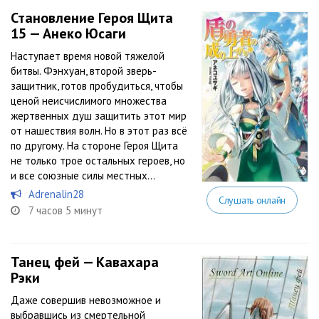
Становление Героя Щита
15 — Анеко Юсаги
Наступает время новой тяжелой
битвы. Фэнхуан, второй зверь-
защитник, готов пробудиться, чтобы
ценой неисчислимого множества
жертвенных душ защитить этот мир
от нашествия волн. Но в этот раз всё
по другому. На стороне Героя Щита
не только трое остальных героев, но
и все союзные силы местных...
Adrenalin28
Слушать онлайн
7 часов 5 минут
Танец фей — Кавахара
Рэки
Даже совершив невозможное и
выбравшись из смертельной