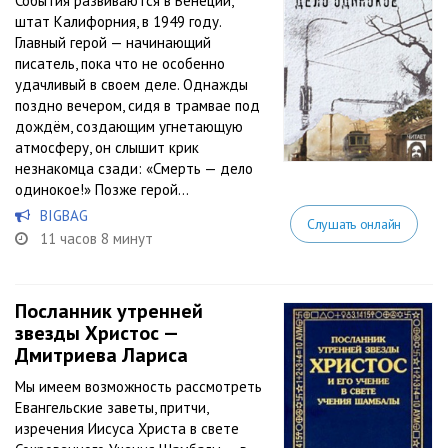
События развиваются в Венеции,
штат Калифорния, в 1949 году.
Главный герой — начинающий
писатель, пока что не особенно
удачливый в своем деле. Однажды
поздно вечером, сидя в трамвае под
дождём, создающим угнетающую
атмосферу, он слышит крик
незнакомца сзади: «Смерть — дело
одинокое!» Позже герой...
BIGBAG
Слушать онлайн
11 часов 8 минут
Посланник утренней
звезды Христос —
Дмитриева Лариса
Мы имеем возможность рассмотреть
Евангельские заветы, притчи,
изречения Иисуса Христа в свете