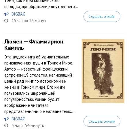
темы, как идея космического
порядка, преображение внутреннего...
BIGBAG
Слушать онлайн
15 часов 26 минут
Люмен — Фламмарион
Камиль
Эта аудиокнига об удивительных
приключениях души в Тонком Мире.
Автор — известный французский
астроном 19 столетия, написавший
целый ряд книг по астрономии и
жизни в Тонком Мире. Его книги
пользовались широчайшей
популярностью. Роман будит
воображение читателя
представлениями о межпланетных...
BIGBAG
Слушать онлайн
3 часа 54 минуты