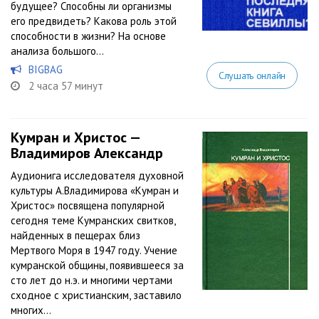
будущее? Способны ли организмы
его предвидеть? Какова роль этой
способности в жизни? На основе
анализа большого...
BIGBAG
Слушать онлайн
2 часа 57 минут
Кумран и Христос —
Владимиров Александр
Аудионига исследователя духовной
культуры А.Владимирова «Кумран и
Христос» посвящена популярной
сегодня теме Кумранских свитков,
найденных в пещерах близ
Мертвого Моря в 1947 году. Учение
кумранской общины, появившееся за
сто лет до н.э. и многими чертами
сходное с христианским, заставило
многих...