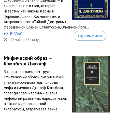
Сокровенного Учения Шамбалы — в
синтезе тех его глав, которые
известны как законы Кармы и
Перевоплощения, Космогенезис и
Антропогенезис «Тайной Доктрины»
(переданной Еленой Блаватской), Огненной Йоги...
BIGBAG
Слушать онлайн
17 часов 58 минут
Мифический образ —
Кэмпбелл Джозеф
В своем программном труде
«Мифический образ» американский
ученый, исследователь природы
мифа и символа Джозеф Кэмпбелл,
проводя сравнительный анализ
мифологий различных народов мира,
а также мифологической
литературы, затрагивает такие