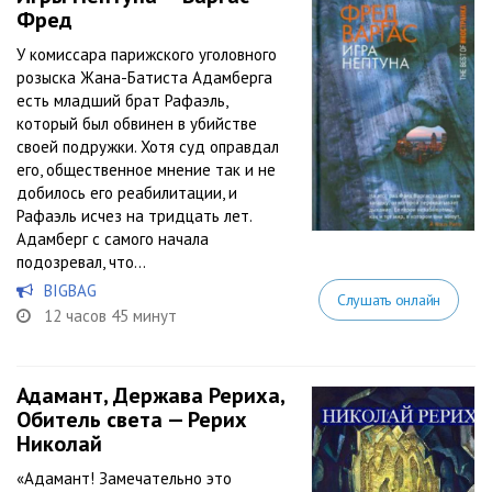
Фред
У комиссара парижского уголовного
розыска Жана-Батиста Адамберга
есть младший брат Рафаэль,
который был обвинен в убийстве
своей подружки. Хотя суд оправдал
его, общественное мнение так и не
добилось его реабилитации, и
Рафаэль исчез на тридцать лет.
Адамберг с самого начала
подозревал, что...
BIGBAG
Слушать онлайн
12 часов 45 минут
Адамант, Держава Рериха,
Обитель света — Рерих
Николай
«Адамант! Замечательно это