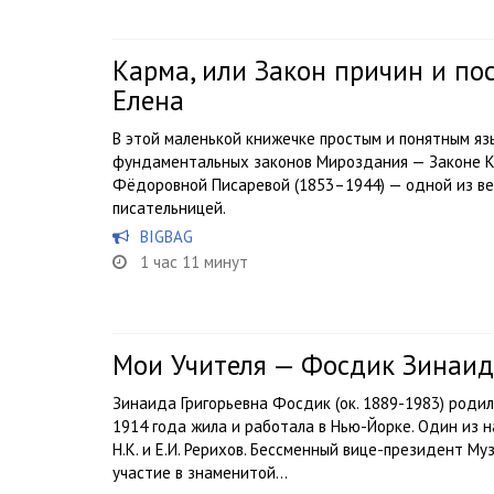
Карма, или Закон причин и по
Елена
В этой маленькой книжечке простым и понятным яз
фундаментальных законов Мироздания — Законе К
Фёдоровной Писаревой (1853–1944) — одной из ве
писательницей.
BIGBAG
1 час 11 минут
Мои Учителя — Фосдик Зинаи
Зинаида Григорьевна Фосдик (ок. 1889-1983) родилас
1914 года жила и работала в Нью-Йорке. Один из 
Н.К. и Е.И. Рери­хов. Бессменный вице-президент Му
участие в знаменитой...