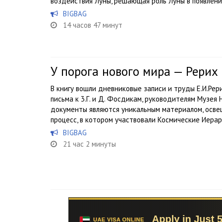
воздействия Луны, решающая роль Луны в появлении
BIGBAG
14 часов 47 минут
У порога нового мира — Рерих
В книгу вошли дневниковые записи и труды Е.И.Рер
письма к 3.Г. и Д. Фосдикам, руководителям Музея 
документы являются уникальным материалом, осв
процесс, в котором участвовали Космические Иерарх
BIGBAG
21 час 2 минуты