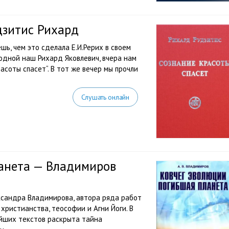
дзитис Рихард
шь, чем это сделала Е.И.Рерих в своем
Родной наш Рихард Яковлевич, вчера нам
асоты спасет“. В тот же вечер мы прочли
Слушать онлайн
ланета — Владимиров
ксандра Владимирова, автора ряда работ
христианства, теософии и Агни Йоги. В
ейших текстов раскрыта тайна