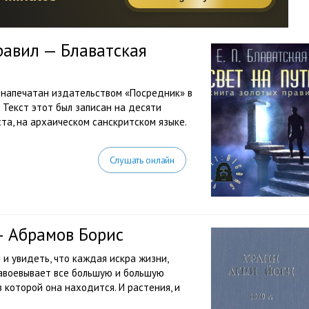
равил — Блаватская
л напечатан издательством «Посредник» в
 Текст этот был записан на десяти
ста, на архаическом санскритском языке.
Слушать онлайн
 — Абрамов Борис
и увидеть, что каждая искра жизни,
завоевывает все большую и большую
 которой она находится. И растения, и