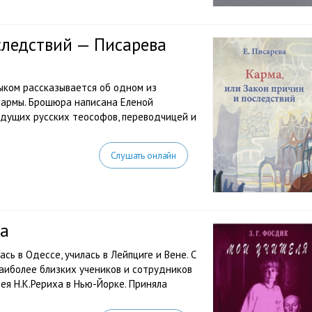
следствий — Писарева
ыком рассказывается об одном из
армы. Брошюра написана Еленой
дущих русских теософов, переводчицей и
Слушать онлайн
да
ь в Одессе, училась в Лейп­циге и Вене. С
наиболее близких учеников и сотрудников
зея Н.К.Рериха в Нью-Йорке. Приняла