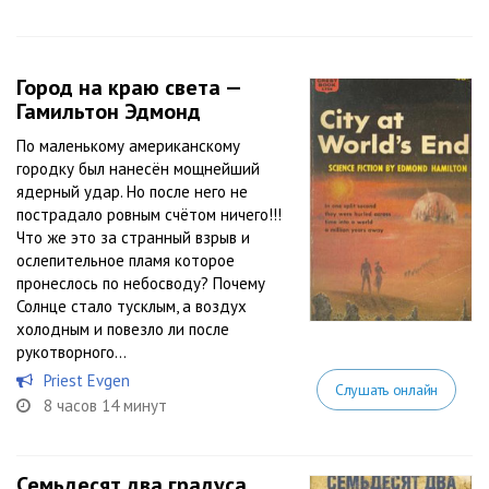
Город на краю света —
Гамильтон Эдмонд
По маленькому американскому
городку был нанесён мощнейший
ядерный удар. Но после него не
пострадало ровным счётом ничего!!!
Что же это за странный взрыв и
ослепительное пламя которое
пронеслось по небосводу? Почему
Солнце стало тусклым, а воздух
холодным и повезло ли после
рукотворного...
Priest Evgen
Слушать онлайн
8 часов 14 минут
Семьдесят два градуса