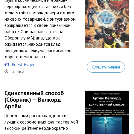
Группа космических ветеранов-
первопроходцев, оставшихся без
дела, чтобы помочь дочери одного
из своих товарищей, с энтузиазмом
возвращается к своей привычной
работе. Они направляются на
Оберон, луну Урана, где, как
ожидается, находится клад
бесценного левиума, баснословно
дорогого минерала с...
Priest Evgen
Слушать онлайн
3 часа
Единственный способ
(Сборник) — Велкорд
Артём
Перед вами рассказы одного из
лучших современных фантастов, чей
высокий рейтинг неоднократно