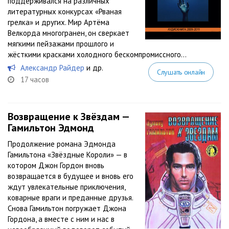
поддерживался на различных
литературных конкурсах «Рваная
грелка» и других. Мир Артёма
Велкорда многогранен, он сверкает
мягкими пейзажами прошлого и
жёсткими красками холодного бескомпромиссного...
Александр Райдер
и др.
Слушать онлайн
17 часов
Возвращение к Звёздам —
Гамильтон Эдмонд
Продолжение романа Эдмонда
Гамильтона «Звёздные Короли» — в
котором Джон Гордон вновь
возвращается в будущее и вновь его
ждут увлекательные приключения,
коварные враги и преданные друзья.
Снова Гамильтон погружает Джона
Гордона, а вместе с ним и нас в