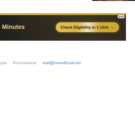
торы
Исполнители
mail@sweetbook.net