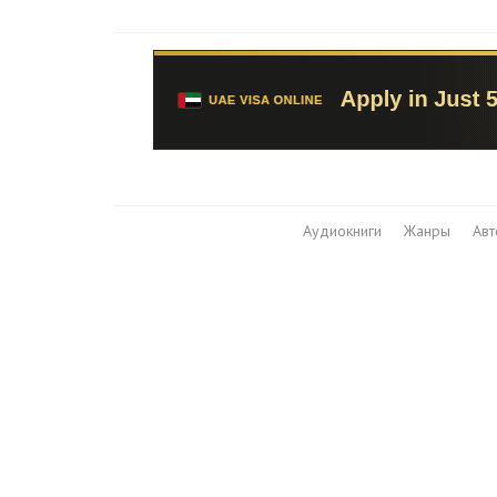
Аудиокниги
Жанры
Ав