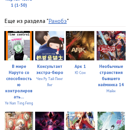
1 (1-50)
Еще из раздела "
Ранобэ
"
В мире
Консультант
Арк 1
Необычные
Наруто со
экстра-бюро
странствия
Ю Сон
способность
бывшего
Чен Ру Тай Пинг
ю
наёмника 14
Янг
контролиров
Майн
ать...
Ye Nan Ting Feng