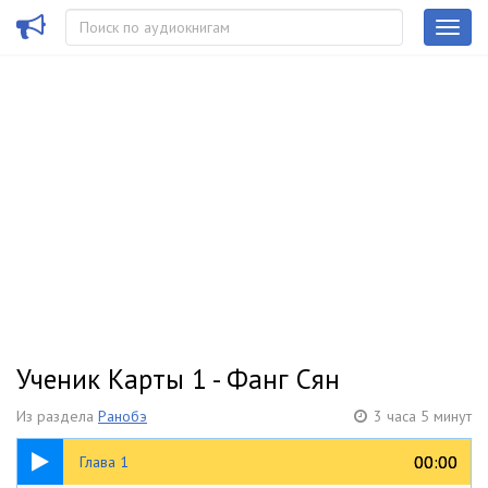
Ученик Карты 1 - Фанг Сян
Из раздела
Ранобэ
3 часа 5 минут
13:18
00:00
00:00
Глава 1