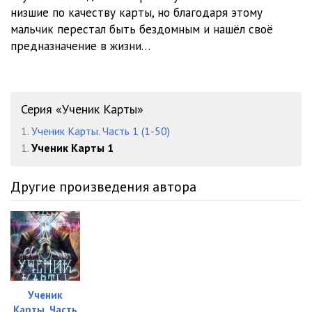
Глава 23
06:22
низшие по качеству карты, но благодаря этому
мальчик перестал быть бездомным и нашёл своё
Глава 24
05:56
предназначение в жизни…
Глава 25
06:25
Серия «Ученик Карты»
1.
Ученик Карты. Часть 1 (1-50)
1.
Ученик Карты 1
Другие произведения автора
Ученик
Карты. Часть