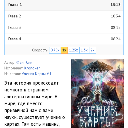
Глава 1
13:18
Глава 2
10:34
Глава 3
08:15
Глава 4
06:24
Скорость
0.75x
1x
1.25x
1.5x
2x
Глава 5
05:16
Глава 6
07:36
Автор:
Фанг Сян
Исполняет:
Kronoken
Глава 7
07:48
Из серии:
Ученик Карты #1
Эта история происходит
Глава 8
07:48
немного в странном
альтернативном мире. В
Глава 9
07:56
мире, где вместо
Глава 10
06:46
привычной нам с вами
науки, существует учение о
Глава 11
08:31
картах. Там есть машины,