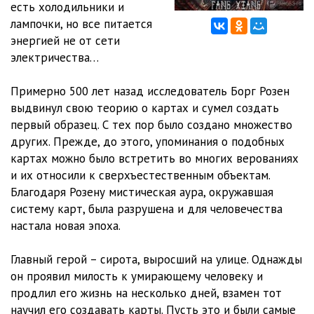
есть холодильники и
Глава 12
06:44
лампочки, но все питается
Глава 13
07:39
энергией не от сети
электричества…
Глава 14
06:17
Примерно 500 лет назад исследователь Борг Розен
Глава 15
08:14
выдвинул свою теорию о картах и сумел создать
Глава 16
06:44
первый образец. С тех пор было создано множество
других. Прежде, до этого, упоминания о подобных
Глава 17
06:30
картах можно было встретить во многих верованиях
и их относили к сверхъестественным объектам.
Глава 18
07:24
Благодаря Розену мистическая аура, окружавшая
Глава 19
06:44
систему карт, была разрушена и для человечества
настала новая эпоха.
Глава 20
06:49
Главный герой – сирота, выросший на улице. Однажды
Глава 21
06:23
он проявил милость к умирающему человеку и
Глава 22
06:57
продлил его жизнь на несколько дней, взамен тот
научил его создавать карты. Пусть это и были самые