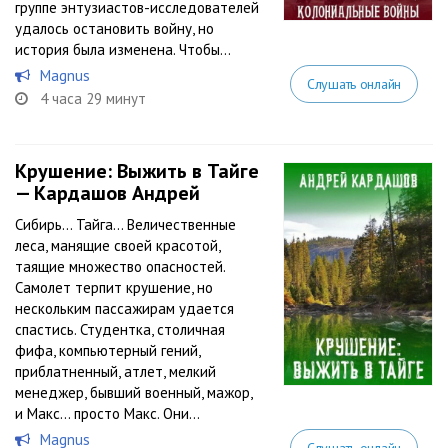
группе энтузиастов-исследователей
удалось остановить войну, но
история была изменена. Чтобы...
Magnus
Слушать онлайн
4 часа 29 минут
Крушение: Выжить в Тайге
— Кардашов Андрей
Сибирь… Тайга… Величественные
леса, манящие своей красотой,
таящие множество опасностей.
Самолет терпит крушение, но
нескольким пассажирам удается
спастись. Студентка, столичная
фифа, компьютерный гений,
приблатненный, атлет, мелкий
менеджер, бывший военный, мажор,
и Макс… просто Макс. Они...
Magnus