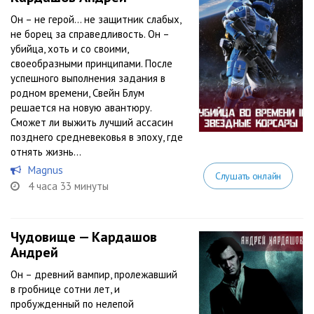
Он – не герой… не защитник слабых,
не борец за справедливость. Он –
убийца, хоть и со своими,
своеобразными принципами. После
успешного выполнения задания в
родном времени, Свейн Блум
решается на новую авантюру.
Сможет ли выжить лучший ассасин
позднего средневековья в эпоху, где
отнять жизнь...
Magnus
Слушать онлайн
4 часа 33 минуты
Чудовище — Кардашов
Андрей
Он – древний вампир, пролежавший
в гробнице сотни лет, и
пробужденный по нелепой