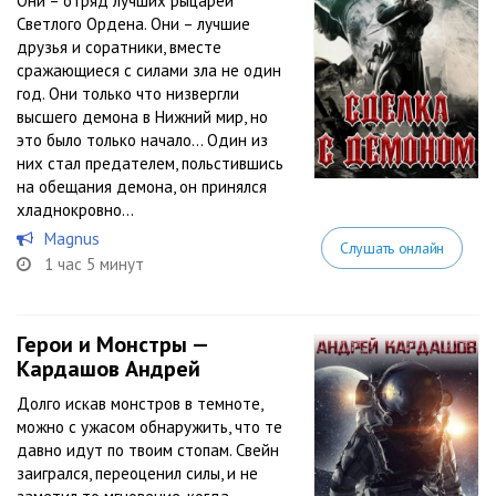
Они – отряд лучших рыцарей
Светлого Ордена. Они – лучшие
друзья и соратники, вместе
сражающиеся с силами зла не один
год. Они только что низвергли
высшего демона в Нижний мир, но
это было только начало… Один из
них стал предателем, польстившись
на обещания демона, он принялся
хладнокровно...
Magnus
Слушать онлайн
1 час 5 минут
Герои и Монстры —
Кардашов Андрей
Долго искав монстров в темноте,
можно с ужасом обнаружить, что те
давно идут по твоим стопам. Свейн
заигрался, переоценил силы, и не