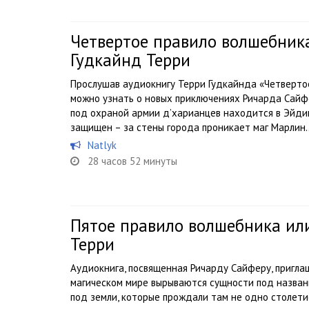
Четвертое правило волшебник
Гудкайнд Терри
Прослушав аудиокнигу Терри Гудкайнда «Четвертое
можно узнать о новых приключениях Ричарда Сайфе
под охраной армии д’харианцев находится в Эйди
защищен – за стены города проникает маг Марлин..
Natlyk
28 часов 52 минуты
Пятое правило волшебника ил
Терри
Аудиокнига, посвященная Ричарду Сайферу, приглаш
магическом мире вырываются сущности под назван
под земли, которые прождали там не одно столетие