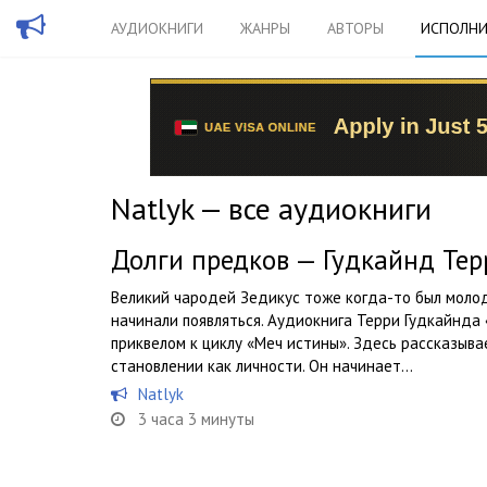
АУДИОКНИГИ
ЖАНРЫ
АВТОРЫ
ИСПОЛНИ
Natlyk — все аудиокниги
Долги предков — Гудкайнд Тер
Великий чародей Зедикус тоже когда-то был моло
начинали появляться. Аудиокнига Терри Гудкайнда
приквелом к циклу «Меч истины». Здесь рассказыва
становлении как личности. Он начинает...
Natlyk
3 часа 3 минуты