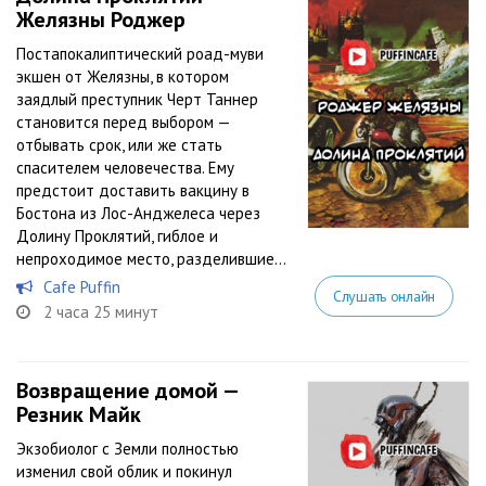
Желязны Роджер
Постапокалиптический роад-муви
экшен от Желязны, в котором
заядлый преступник Черт Таннер
становится перед выбором —
отбывать срок, или же стать
спасителем человечества. Ему
предстоит доставить вакцину в
Бостона из Лос-Анджелеса через
Долину Проклятий, гиблое и
непроходимое место, разделившие...
Cafe Puffin
Слушать онлайн
2 часа 25 минут
Возвращение домой —
Резник Майк
Экзобиолог с Земли полностью
изменил свой облик и покинул