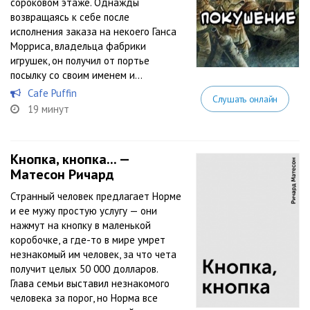
сороковом этаже. Однажды
возвращаясь к себе после
исполнения заказа на некоего Ганса
Морриса, владельца фабрики
игрушек, он получил от портье
посылку со своим именем и...
Cafe Puffin
Слушать онлайн
19 минут
Кнопка, кнопка... —
Матесон Ричард
Странный человек предлагает Норме
и ее мужу простую услугу — они
нажмут на кнопку в маленькой
коробочке, а где-то в мире умрет
незнакомый им человек, за что чета
получит целых 50 000 долларов.
Глава семьи выставил незнакомого
человека за порог, но Норма все