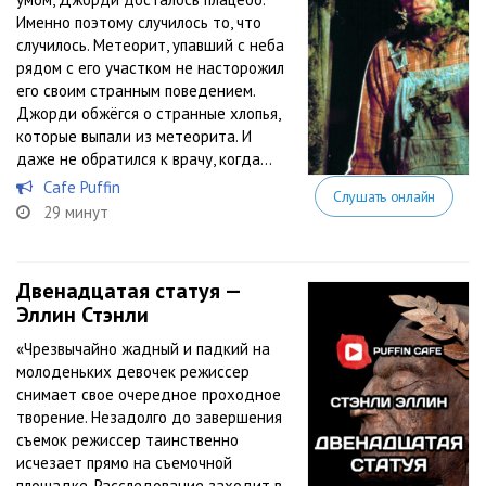
Именно поэтому случилось то, что
случилось. Метеорит, упавший с неба
рядом с его участком не насторожил
его своим странным поведением.
Джорди обжёгся о странные хлопья,
которые выпали из метеорита. И
даже не обратился к врачу, когда...
Cafe Puffin
Слушать онлайн
29 минут
Двенадцатая статуя —
Эллин Стэнли
«Чрезвычайно жадный и падкий на
молоденьких девочек режиссер
снимает свое очередное проходное
творение. Незадолго до завершения
съемок режиссер таинственно
исчезает прямо на съемочной
площадке. Расследование заходит в