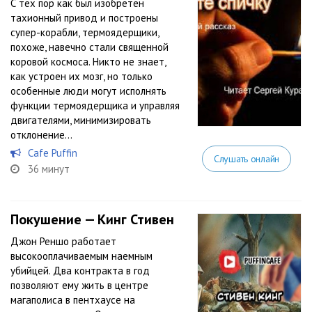
С тех пор как был изобретен
тахионный привод и построены
супер-корабли, термоядерщики,
похоже, навечно стали священной
коровой космоса. Никто не знает,
как устроен их мозг, но только
особенные люди могут исполнять
функции термоядерщика и управляя
двигателями, минимизировать
отклонение...
Cafe Puffin
Слушать онлайн
36 минут
Покушение — Кинг Стивен
Джон Реншо работает
высокооплачиваемым наемным
убийцей. Два контракта в год
позволяют ему жить в центре
магаполиса в пентхаусе на