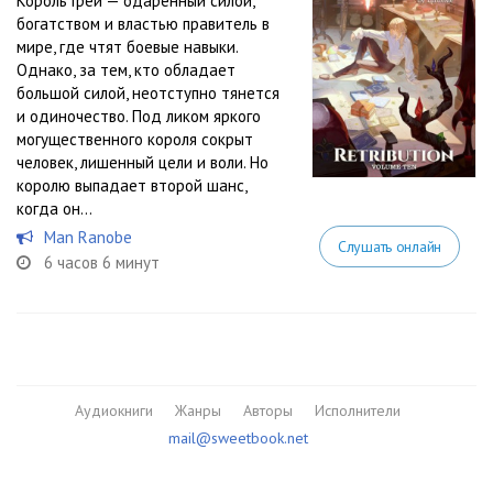
Король Грей — одаренный силой,
богатством и властью правитель в
мире, где чтят боевые навыки.
Однако, за тем, кто обладает
большой силой, неотступно тянется
и одиночество. Под ликом яркого
могущественного короля сокрыт
человек, лишенный цели и воли. Но
королю выпадает второй шанс,
когда он...
Man Ranobe
Слушать онлайн
6 часов 6 минут
Аудиокниги
Жанры
Авторы
Исполнители
mail@sweetbook.net