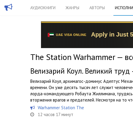
АУДИОКНИГИ
ЖАНРЫ
АВТОРЫ
ИСПОЛНИ
The Station Warhammer — вс
Велизарий Коул. Великий труд 
Велизарий Коул, архимагос-доминус Адептус Механ
времени. Он уже десять тысяч лет служит человеч
лорда-командующего Робаута Жиллимана, трудяс
вторжения врагов и предателей. Несмотря на то что
Warhammer Station The
12 часов 17 минут