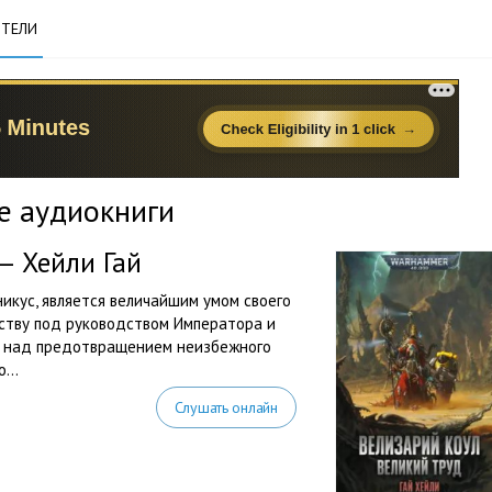
ТЕЛИ
е аудиокниги
— Хейли Гай
икус, является величайшим умом своего
еству под руководством Императора и
ь над предотвращением неизбежного
...
Слушать онлайн