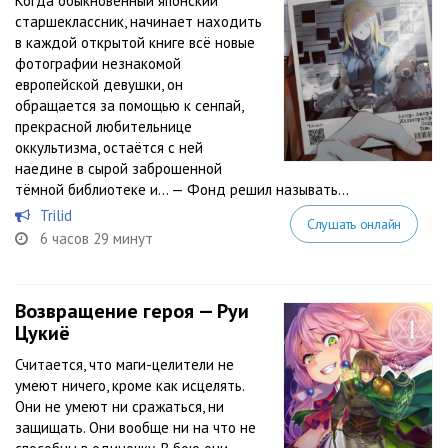
Когда обыкновенный японский
старшеклассник, начинает находить
в каждой открытой книге всё новые
фотографии незнакомой
европейской девушки, он
обращается за помощью к сенпай,
прекрасной любительнице
оккультизма, остаётся с ней
наедине в сырой заброшенной
тёмной библиотеке и… — Фонд решил называть...
Trilid
Слушать онлайн
6 часов 29 минут
Возвращение героя — Руи
Цукиё
Считается, что маги-целители не
умеют ничего, кроме как исцелять.
Они не умеют ни сражаться, ни
защищать. Они вообще ни на что не