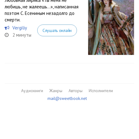
Любовная лирика «Ты меня не
любишь, не жалеешь…», написанная
поэтом C. Есениным незадолго до
смерти.
Vergiliy
Слушать онлайн
2 минуты
Аудиокниги
Жанры
Авторы
Исполнители
mail@sweetbook.net