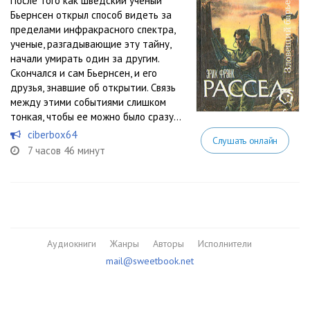
После того как шведский ученый
Бьернсен открыл способ видеть за
пределами инфракрасного спектра,
ученые, разгадывающие эту тайну,
начали умирать один за другим.
Скончался и сам Бьернсен, и его
друзья, знавшие об открытии. Связь
между этими событиями слишком
тонкая, чтобы ее можно было сразу...
ciberbox64
Слушать онлайн
7 часов 46 минут
Аудиокниги
Жанры
Авторы
Исполнители
mail@sweetbook.net