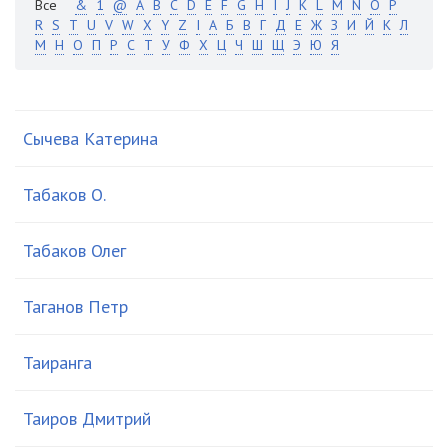
Все
&
1
@
A
B
C
D
E
F
G
H
I
J
K
L
M
N
O
P
R
S
T
U
V
W
X
Y
Z
І
А
Б
В
Г
Д
Е
Ж
З
И
Й
К
Л
М
Н
О
П
Р
С
Т
У
Ф
Х
Ц
Ч
Ш
Щ
Э
Ю
Я
Сычева Катерина
Табаков О.
Табаков Олег
Таганов Петр
Таиранга
Таиров Дмитрий